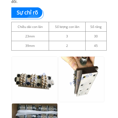
đổi.
Sự chỉ rõ
Chiều dài con lăn
Số lượng con lăn
Số răng
23mm
3
30
39mm
2
45