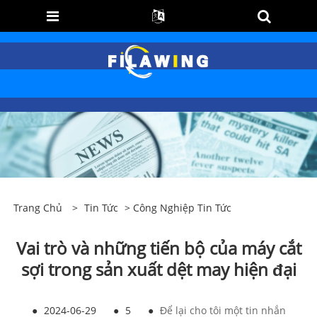
Trang Chủ
>
Tin Tức
>
Công Nghiệp Tin Tức
Vai trò và những tiến bộ của máy cắt
sợi trong sản xuất dệt may hiện đại
●
2024-06-29
●
5
●
Để lại cho tôi một tin nhắn