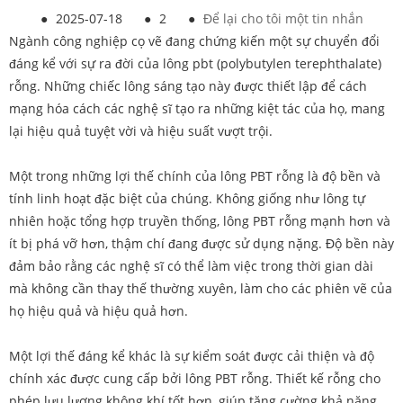
●
2025-07-18
●
2
●
Để lại cho tôi một tin nhắn
Ngành công nghiệp cọ vẽ đang chứng kiến ​​một sự chuyển đổi
đáng kể với sự ra đời của lông pbt (polybutylen terephthalate)
rỗng. Những chiếc lông sáng tạo này được thiết lập để cách
mạng hóa cách các nghệ sĩ tạo ra những kiệt tác của họ, mang
lại hiệu quả tuyệt vời và hiệu suất vượt trội.
Một trong những lợi thế chính của lông PBT rỗng là độ bền và
tính linh hoạt đặc biệt của chúng. Không giống như lông tự
nhiên hoặc tổng hợp truyền thống, lông PBT rỗng mạnh hơn và
ít bị phá vỡ hơn, thậm chí đang được sử dụng nặng. Độ bền này
đảm bảo rằng các nghệ sĩ có thể làm việc trong thời gian dài
mà không cần thay thế thường xuyên, làm cho các phiên vẽ của
họ hiệu quả và hiệu quả hơn.
Một lợi thế đáng kể khác là sự kiểm soát được cải thiện và độ
chính xác được cung cấp bởi lông PBT rỗng. Thiết kế rỗng cho
phép lưu lượng không khí tốt hơn, giúp tăng cường khả năng