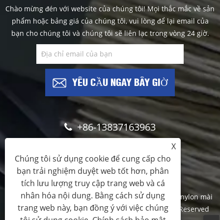
Chào mừng đén với website của chúng tôi! Mọi thắc mắc về sản
phẩm hoặc bảng giá của chúng tôi, vui lòng để lại email của
bạn cho chúng tôi và chúng tôi sẽ liên lạc trong vòng 24 giờ.
YÊU CẦU NGAY BÂY GIỜ
+86-13837163963
X
info@brushfilaments.com
Chúng tôi sử dụng cookie để cung cấp cho
bạn trải nghiệm duyệt web tốt hơn, phân
tích lưu lượng truy cập trang web và cá
nhân hóa nội dung. Bằng cách sử dụng
Copyright © 2023 Filawing Industry Co.,Limited - Sợi nylon mài
trang web này, bạn đồng ý với việc chúng
mòn, Sợi silicon carbide, Sợi kim cương - All Rights Reserved