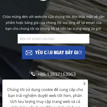
Chào mừng đén với website của chúng tôi! Mọi thắc mắc về sản
phẩm hoặc bảng giá của chúng tôi, vui lòng để lại email của
bạn cho chúng tôi và chúng tôi sẽ liên lạc trong vòng 24 giờ.
YÊU CẦU NGAY BÂY GIỜ
+86-13837163963
X
info@brushfilaments.com
Chúng tôi sử dụng cookie để cung cấp cho
bạn trải nghiệm duyệt web tốt hơn, phân
tích lưu lượng truy cập trang web và cá