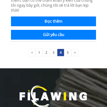
thêm, bạn có thể tham khảo ý kiến ​​của chúng
tôi ngay bây giờ, chúng tôi sẽ trả lời bạn kịp
thời!
Đọc thêm
Gửi yêu cầu
<
1
2
3
4
5
>