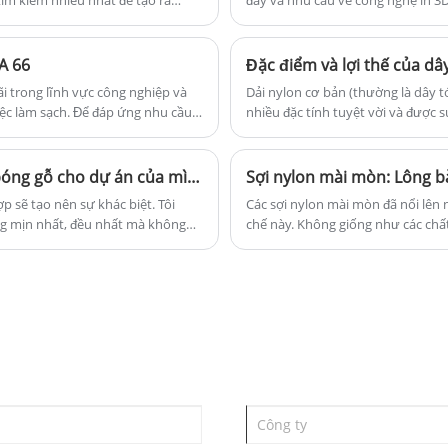
tìm kiếm nhiều nhất để tạo ra
đây và nhu cầu về công nghệ in 3D
nhất trong lĩnh vực này là Máy cắt
độ chính xác của in 3D.
A 66
Đặc điểm và lợi thế của dâ
i trong lĩnh vực công nghiệp và
Dải nylon cơ bản (thường là dây t
iệc làm sạch. Để đáp ứng nhu cầu
nhiều đặc tính tuyệt vời và được s
ch PA66 hiệu quả hơn, hiện đã được
nghiệp và kỹ thuật. Sau đây là nhữ
Tại sao bạn nên chọn sợi bàn chải đánh bóng gỗ cho dự án của mình?
 sẽ tạo nên sự khác biệt. Tôi
Các sợi nylon mài mòn đã nổi lên
ng mịn nhất, đều nhất mà không
chế này. Không giống như các chấ
y tóc bàn chải đánh bóng gỗ.
giấy hoặc vải, các sợi nylon mài 
 linh hoạt và độ chính xác, đảm
gốm hoặc kim cương—trực tiếp và
trí, đều đạt được chất lượng thẩm
thành các chổi phù hợp với đường 
thời gian dài và chống lại tải trọn