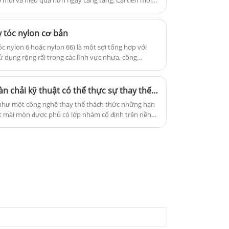
 mới và hiệu quả hơn ngày càng tăng. Cải tiến mới
 sợi khí nén, được thiết kế để nâng cao hiệu quả và
y tóc nylon cơ bản
óc nylon 6 hoặc nylon 66) là một sợi tổng hợp với
ử dụng rộng rãi trong các lĩnh vực nhựa, công
ng đặc điểm và lợi thế chính của nó:
Sợi nylon mài mòn: Lông bàn chải kỹ thuật có thể thực sự thay thế chất mài mòn truyền thống trong hoàn thiện gỗ và sàn không?
 như một công nghệ thay thế thách thức những hạn
t mài mòn được phủ có lớp nhám cố định trên nền
mòn nhúng các hạt mài mòn—nhôm oxit, cacbua silic,
o sợi nylon đơn. Những sợi này sau đó được búi
viền bề mặt, mang lại hoạt động cắt ổn định trong
g từ vật liệu mềm.