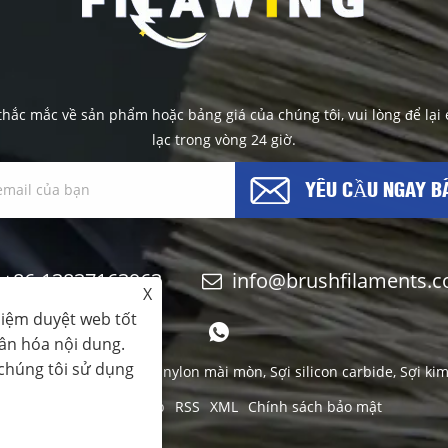
hắc mắc về sản phẩm hoặc bảng giá của chúng tôi, vui lòng để lại e
lạc trong vòng 24 giờ.
YÊU CẦU NGAY B
+86-13837163963
info@brushfilaments.
X
hiệm duyệt web tốt
hân hóa nội dung.
 chúng tôi sử dụng
dustry Co.,Limited - Sợi nylon mài mòn, Sợi silicon carbide, Sợi ki
Links
Sitemap
RSS
XML
Chính sách bảo mật