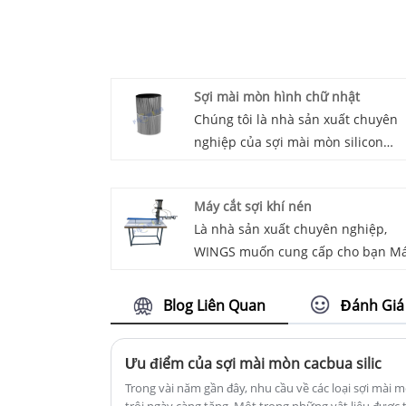
Sợi mài mòn hình chữ nhật
Chúng tôi là nhà sản xuất chuyên
nghiệp của sợi mài mòn silicon
carbide hình chữ nhật, chúng tôi s
cung cấp cho bạn dịch vụ chuyên
Máy cắt sợi khí nén
nghiệp trong dòng này.
Là nhà sản xuất chuyên nghiệp,
WINGS muốn cung cấp cho bạn M
cắt sợi khí nén. Và WINGS sẽ cung
cấp cho bạn dịch vụ hậu mãi tốt n
Blog Liên Quan
Đánh Giá
và giao hàng kịp thời. Lưỡi cắt độc
đáo làm cho máy cắt sợi thủy lực c
Ưu điểm của sợi mài mòn cacbua silic
chúng tôi trở thành một sự kết hợ
hoàn hảo với các sợi có đường kín
Trong vài năm gần đây, nhu cầu về các loại sợi mài 