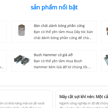
sản phẩm nổi bật
Bàn chải đánh bóng phần cứng
Bạn có thể yên tâm mua Dây tóc bàn
chải đánh bóng phần cứng để chà
ẽ
nhám gỗ từ chúng tôi và chúng tôi sẽ
cung cấp cho bạn dịch vụ sau bán
Bush Hammer có giá đỡ
hàng tốt nhất và giao hàng kịp thời.
Bạn có thể yên tâm mua Bush
áy
Hammer kèm Giá đỡ từ chúng tôi.
Chúng tôi rất mong được hợp tác với
hất
bạn, nếu bạn muốn biết thêm, bạn
có thể tham khảo ý kiến ​​của chúng
ủa
tôi ngay bây giờ, chúng tôi sẽ trả lời
Máy cắt sợi khí nén: Một c
p
bạn kịp thời!
h
mòn có khả năng mài và cắt vượt
Ngành công nghiệp in 3D đã chứng k