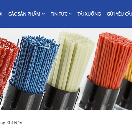
I
CÁC SẢN PHẨM
TIN TỨC
TẢI XUỐNG
GỬI YÊU CẦ
Ống Khí Nén