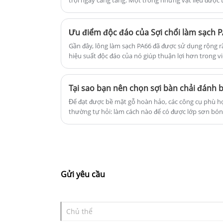
trội ngày càng tăng. Một trong những vật liệu được 
lớn hơn.
những sợi như vậy là Silicon Carbide.
Ưu điểm độc đáo của Sợi chổi làm sạch P
Gần đây, lông làm sạch PA66 đã được sử dụng rộng rã
hiệu suất độc đáo của nó giúp thuận lợi hơn trong v
thị trường, chúng tôi đã phát triển bàn chải làm sạ
tung ra thị trường.
Để đạt được bề mặt gỗ hoàn hảo, các công cụ phù hợp
thường tự hỏi: làm cách nào để có được lớp sơn bó
làm hỏng bề mặt? Câu trả lời luôn hướng tôi đến Dâ
Những sợi này được thiết kế để kết hợp độ bền, tính
bảo rằng mọi dự án gỗ, từ đồ nội thất đến đồ trang 
mỹ cao nhất.
Gửi yêu cầu