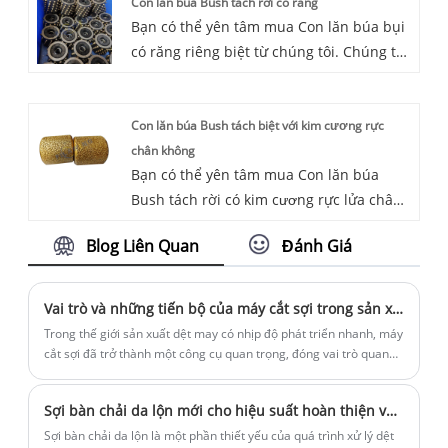
Con lăn búa Bush tách rời có răng
khảo ý kiến ​​của chúng tôi ngay bây giờ,
Bạn có thể yên tâm mua Con lăn búa bụi
chúng tôi sẽ trả lời bạn kịp thời!
có răng riêng biệt từ chúng tôi. Chúng tôi
rất mong được hợp tác với bạn, nếu bạn
muốn biết thêm, bạn có thể tham khảo ý
Con lăn búa Bush tách biệt với kim cương rực
kiến ​​của chúng tôi ngay bây giờ, chúng
chân không
tôi sẽ trả lời bạn kịp thời!
Bạn có thể yên tâm mua Con lăn búa
Bush tách rời có kim cương rực lửa chân
không từ chúng tôi. Chúng tôi rất mong
Blog Liên Quan
Đánh Giá
được hợp tác với bạn, nếu bạn muốn biết
thêm, bạn có thể tham khảo ý kiến ​​của
chúng tôi ngay bây giờ, chúng tôi sẽ trả
Vai trò và những tiến bộ của máy cắt sợi trong sản xuất dệt may hiện đại
lời bạn kịp thời!
Trong thế giới sản xuất dệt may có nhịp độ phát triển nhanh, máy
cắt sợi đã trở thành một công cụ quan trọng, đóng vai trò quan
trọng trong việc sản xuất sợi sợi chất lượng cao cho nhiều ứng
dụng khác nhau. Bài viết này tìm hiểu tầm quan trọng, chức năng
Sợi bàn chải da lộn mới cho hiệu suất hoàn thiện vải vượt trội
và những tiến bộ gần đây của máy cắt sợi.
Sợi bàn chải da lộn là một phần thiết yếu của quá trình xử lý dệt