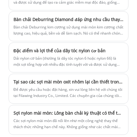
và được sử dụng để tạo ra cảm giác mềm mại độc đáo, giống
như da lộn trên vải. Quá trình này đặc biệt phổ biến trong ngành
thời trang, nơi mà bề mặt mịn là điều cần thiết cho các loại vải
Bàn chải Deburring Diamond đáp ứng nhu cầu thay đổi liên tục của nhiều người dùng
sang trọng như lụa, cashmere và len. Thế hệ mới của sợi bàn
chải da lộn hứa hẹn sẽ nâng cao hơn nữa hiệu suất hoàn thiện
Bàn chải Deburring kim cương sử dụng mài mòn kim cương chất
vải.
lượng cao, hiệu quả, bền và dễ làm sạch. Nó có thể nhanh chóng
loại bỏ các khối và các cạnh trên bề mặt của phôi trong quá trình
xoay tốc độ cao, làm cho bề mặt mịn và tinh khiết.
Đặc điểm và lợi thế của dây tóc nylon cơ bản
Dải nylon cơ bản (thường là dây tóc nylon 6 hoặc nylon 66) là
một sợi tổng hợp với nhiều đặc tính tuyệt vời và được sử dụng
rộng rãi trong các lĩnh vực nhựa, công nghiệp và kỹ thuật. Sau
đây là những đặc điểm và lợi thế chính của nó:
Tại sao các sợi mài mòn oxit nhôm lại cần thiết trong các quá trình filawing hiện đại?
Để được yêu cầu hoặc đặt hàng, xin vui lòng liên hệ với chúng tôi
tại Filawing Industry Co., Limited. Các chuyên gia của chúng tôi
đã sẵn sàng để giúp bạn chọn các sợi mài mòn hoàn hảo cho các
dự án của bạn.
Sợi nylon mài mòn: Lông bàn chải kỹ thuật có thể thực sự thay thế chất mài mòn truyền thống trong hoàn thiện gỗ và sàn không?
Các sợi nylon mài mòn đã nổi lên như một công nghệ thay thế
thách thức những hạn chế này. Không giống như các chất mài
mòn được phủ có lớp nhám cố định trên nền giấy hoặc vải, các