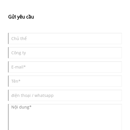
sợi nylon mài mòn nhúng các hạt mài mòn—nhôm oxit, cacbua
silic, gốm hoặc kim cương—trực tiếp vào sợi nylon đơn. Những
sợi này sau đó được búi thành các chổi phù hợp với đường viền
Gửi yêu cầu
bề mặt, mang lại hoạt động cắt ổn định trong thời gian dài và
chống lại tải trọng từ vật liệu mềm.