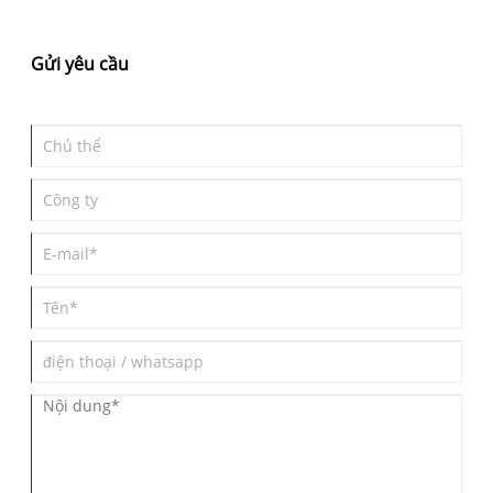
làm mờ và đánh bóng, phân loại các ngành áp dụng và kỹ năng
lựa chọn thực tế, đồng thời giới thiệu một nhà sản xuất đáng tin
cậy để cung cấp tài liệu tham khảo toàn diện cho người dùng
Gửi yêu cầu
mua sắm công nghiệp.