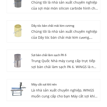
Chúng tôi là nhà sản xuất chuyên nghiệp
của sợi mài mòn silicon carbide hình chữ
nhật, chúng tôi sẽ cung cấp cho bạn dịch
vụ chuyên nghiệp trong dòng này.
Dây tóc bàn chải mài kim cương
Chúng tôi là nhà sản xuất chuyên nghiệp
của Dây tóc bàn chải mài kim cương,
chúng tôi sẽ cung cấp cho bạn dịch vụ
chuyên nghiệp trong dòng này.
Sợi bàn chải làm sạch PA 6
Trung Quốc Nhà máy cung cấp trực tiếp
sợi bàn chải làm sạch PA 6. WINGS là nhà
sản xuất và cung cấp sợi bàn chải làm
sạch PA 6 tại Trung Quốc. Sợi lông bàn
Máy cắt sợi khí nén
chải làm sạch PA6 chủ yếu được sử dụng
Là nhà sản xuất chuyên nghiệp, WINGS
để làm bàn chải làm sạch gia đình như
muốn cung cấp cho bạn Máy cắt sợi khí
bàn chải lau sàn, bàn chải chai, bàn chải
nén. Và WINGS sẽ cung cấp cho bạn dịch
tuyết, bàn chải rửa xe, v.v.