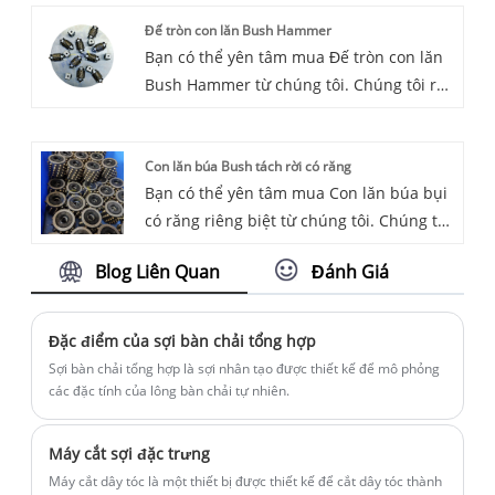
vụ hậu mãi tốt nhất và giao hàng kịp thời.
Đế tròn con lăn Bush Hammer
Lưỡi cắt độc đáo làm cho máy cắt sợi thủy
Bạn có thể yên tâm mua Đế tròn con lăn
lực của chúng tôi trở thành một sự kết
Bush Hammer từ chúng tôi. Chúng tôi rất
hợp hoàn hảo với các sợi có đường kính
mong được hợp tác với bạn, nếu bạn
lớn hơn.
muốn biết thêm, bạn có thể tham khảo ý
Con lăn búa Bush tách rời có răng
kiến ​​của chúng tôi ngay bây giờ, chúng
Bạn có thể yên tâm mua Con lăn búa bụi
tôi sẽ trả lời bạn kịp thời!
có răng riêng biệt từ chúng tôi. Chúng tôi
rất mong được hợp tác với bạn, nếu bạn
Blog Liên Quan
Đánh Giá
muốn biết thêm, bạn có thể tham khảo ý
kiến ​​của chúng tôi ngay bây giờ, chúng
tôi sẽ trả lời bạn kịp thời!
Đặc điểm của sợi bàn chải tổng hợp
Sợi bàn chải tổng hợp là sợi nhân tạo được thiết kế để mô phỏng
các đặc tính của lông bàn chải tự nhiên.
Máy cắt sợi đặc trưng
Máy cắt dây tóc là một thiết bị được thiết kế để cắt dây tóc thành