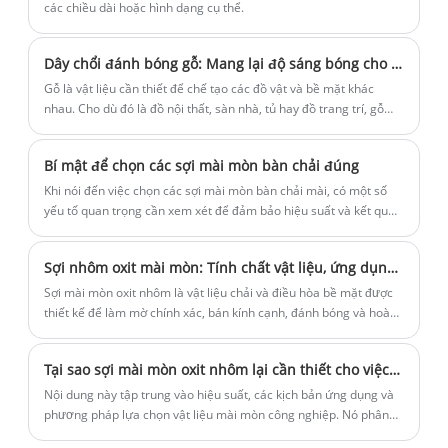
các chiều dài hoặc hình dạng cụ thể.
Dây chổi đánh bóng gỗ: Mang lại độ sáng bóng cho bề mặt gỗ của bạn hơn bao giờ hết!
Gỗ là vật liệu cần thiết để chế tạo các đồ vật và bề mặt khác
nhau. Cho dù đó là đồ nội thất, sàn nhà, tủ hay đồ trang trí, gỗ
luôn là lựa chọn phổ biến từ lâu đời do độ bền và vẻ đẹp vượt
thời gian của nó. Tuy nhiên, theo thời gian, bề mặt gỗ có thể mất
Bí mật để chọn các sợi mài mòn bàn chải đúng
đi độ sáng bóng, trông xỉn màu và cũ kỹ.
Khi nói đến việc chọn các sợi mài mòn bàn chải mài, có một số
yếu tố quan trọng cần xem xét để đảm bảo hiệu suất và kết quả
tối ưu.
Sợi nhôm oxit mài mòn: Tính chất vật liệu, ứng dụng công nghiệp và tiêu chí lựa chọn
Sợi mài mòn oxit nhôm là vật liệu chải và điều hòa bề mặt được
thiết kế để làm mờ chính xác, bán kính cạnh, đánh bóng và hoàn
thiện bề mặt trong các ngành công nghiệp gia công kim loại, ô
tô, điện tử và sản xuất composite. Không giống như bàn chải dây
Tại sao sợi mài mòn oxit nhôm lại cần thiết cho việc hoàn thiện bề mặt công nghiệp hiện đại?
thông thường hoặc vật liệu mài mòn được phủ, những sợi này kết
hợp chất mang polymer linh hoạt với các hạt mài mòn oxit nhôm
Nội dung này tập trung vào hiệu suất, các kịch bản ứng dụng và
nhúng, cho phép loại bỏ vật liệu có kiểm soát với mức độ hư
phương pháp lựa chọn vật liệu mài mòn công nghiệp. Nó phân
hỏng bề mặt giảm và hiệu suất hoàn thiện ổn định.
tích các ưu điểm của Chất mài mòn oxit nhôm trong việc mài,